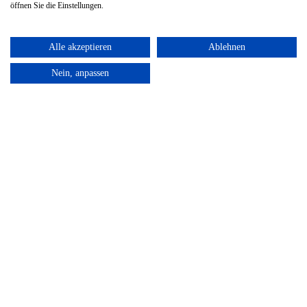
öffnen Sie die Einstellungen.
Alle akzeptieren
Ablehnen
Nein, anpassen
Leistungen
Startup Accounting
e-Commerce Accounting
Subscription Accounting
Audit
Team
Karriere
Blog
Kanzleidrive
Home
2020