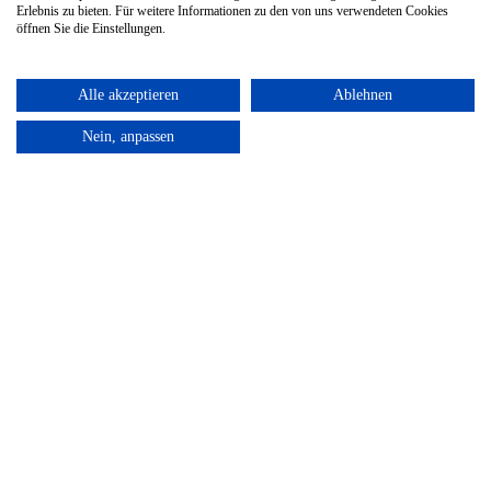
Erlebnis zu bieten. Für weitere Informationen zu den von uns verwendeten Cookies
öffnen Sie die Einstellungen.
Alle akzeptieren
Ablehnen
Nein, anpassen
Leistungen
Startup Accounting
e-Commerce Accounting
Subscription Accounting
Audit
Team
Karriere
Blog
Kanzleidrive
Home